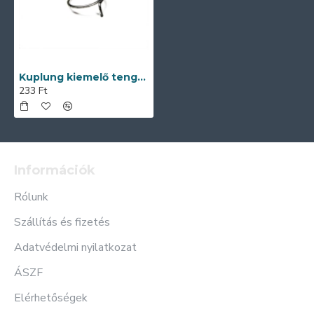
Kuplung kiemelő tengely rugó SIMSON S50
233 Ft
Információk
Rólunk
Szállítás és fizetés
Adatvédelmi nyilatkozat
ÁSZF
Elérhetőségek