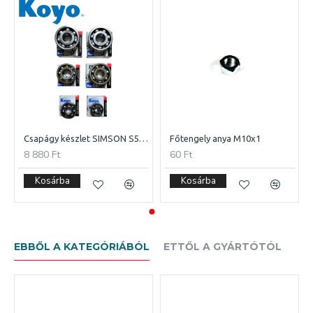
Csapágy készlet SIMSON S50 /KOYO/ 6db-os
Főtengely anya M10x1
8 880 Ft
60 Ft
Kosárba
Kosárba
EBBŐL A KATEGÓRIÁBÓL
ETTŐL A GYÁRTÓTÓL