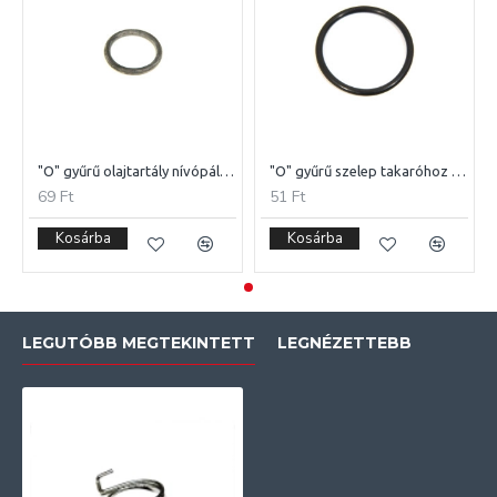
 4T-125
"O" gyűrű olajtartály nívópálcához MZ ETZ-251
"O" gyűrű szelep takaróhoz CPI 4T-125
69 Ft
51 Ft
Kosárba
Kosárba
LEGUTÓBB MEGTEKINTETT
LEGNÉZETTEBB