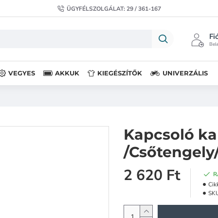
ÜGYFÉLSZOLGÁLAT: 29 / 361-167
Fi
Belé
VEGYES
AKKUK
KIEGÉSZÍTŐK
UNIVERZÁLIS
Kapcsoló ka
/Csőtengely
2 620 Ft
R
Cik
SK