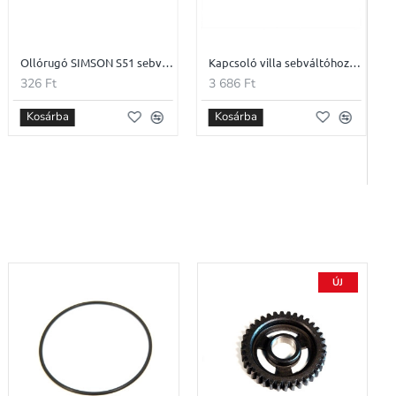
Ollórugó SIMSON S51 sebváltóhoz
Kapcsoló villa sebváltóhoz SIMSON S51
326 Ft
3 686 Ft
Kosárba
Kosárba
ÚJ