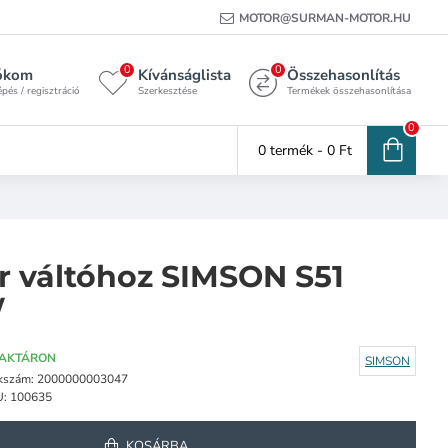
MOTOR@SURMAN-MOTOR.HU
0
0
ókom
Kívánságlista
Összehasonlítás
pés / regisztráció
Szerkesztése
Termékek összehasonlítása
0
0 termék - 0 Ft
r váltóhoz SIMSON S51
/
AKTÁRON
SIMSON
kszám:
2000000003047
U:
100635
KOSÁRBA