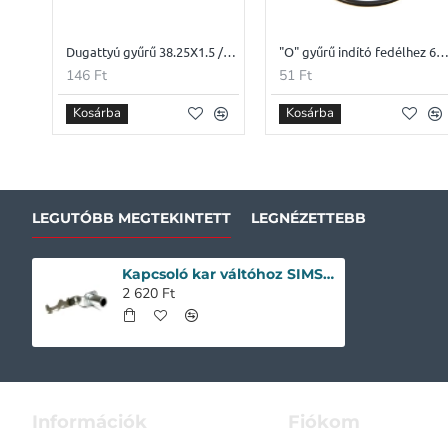
Dugattyú gyűrű 38.25X1.5 /BELSŐ/
"O" gyűrű indító fedélhez 63x3mm CPI 4
146 Ft
51 Ft
Kosárba
Kosárba
LEGUTÓBB MEGTEKINTETT
LEGNÉZETTEBB
Kapcsoló kar váltóhoz SIMSON S51 /Csőtengely/
2 620 Ft
Információk
Fiókom