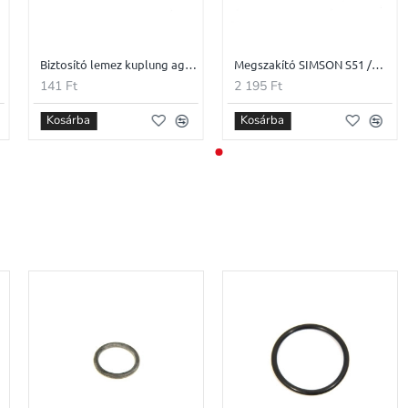
Biztosító lemez kuplung agyhoz SIMSON
Megszakító SIMSON S51 /MZA
141 Ft
2 195 Ft
Kosárba
Kosárba