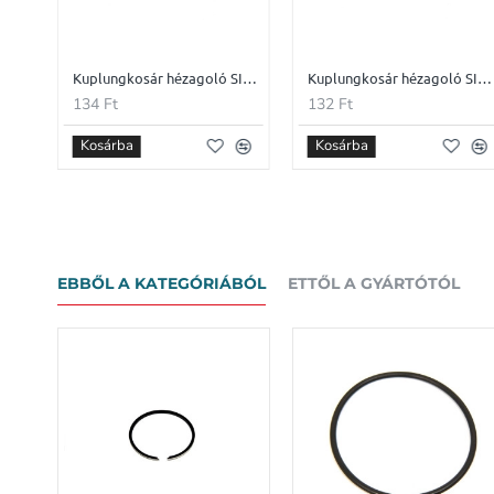
Kapcsoló kar rugó SIMSON S51
Kuplungkosár hézagoló SIMSON S51 1.6mm
Kuplungkosár hézagoló SIMSON S51 1.2mm
134 Ft
132 Ft
Kosárba
Kosárba
EBBŐL A KATEGÓRIÁBÓL
ETTŐL A GYÁRTÓTÓL