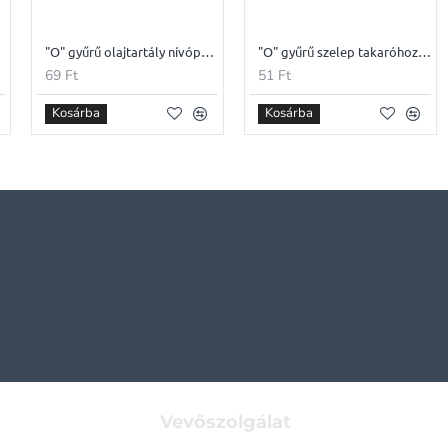
T-125
"O" gyűrű olajtartály nívópálcához MZ ETZ-251
"O" gyűrű szelep takaróhoz CPI 4T-125
69 Ft
51 Ft
Kosárba
Kosárba
Vevőszolgálat