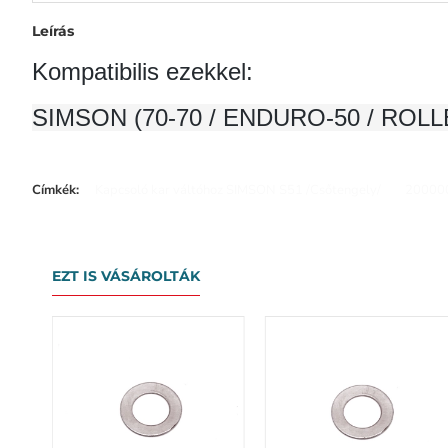
Leírás
Kompatibilis ezekkel:
SIMSON (70-70 / ENDURO-50 / ROLLE
Címkék:
Kapcsoló kar váltóhoz SIMSON S51 /Csőtengely/
20000
EZT IS VÁSÁROLTÁK