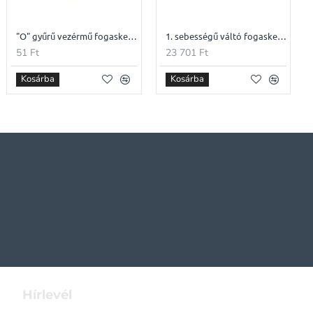
"O" gyűrű vezérmű fogaskerék fedélhez 75X2,5 CPI 4T-125
1. sebességű váltó fogaskerék Z36 MZ ETZ és TS 250 modellekhez (eredeti gyári)
51 Ft
23 701 Ft
Kosárba
Kosárba
Hírlevél