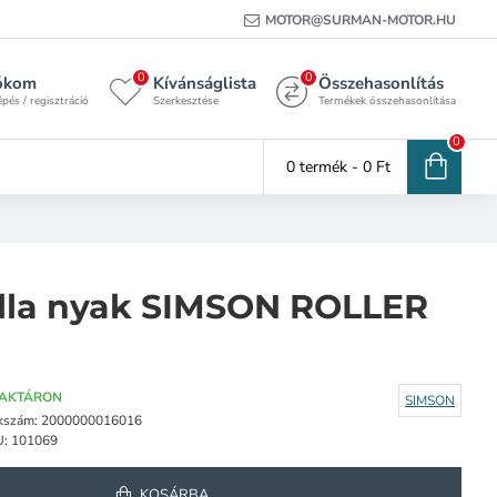
MOTOR@SURMAN-MOTOR.HU
0
0
ókom
Kívánságlista
Összehasonlítás
pés / regisztráció
Szerkesztése
Termékek összehasonlítása
0
0 termék - 0 Ft
illa nyak SIMSON ROLLER
AKTÁRON
SIMSON
kszám:
2000000016016
U:
101069
KOSÁRBA