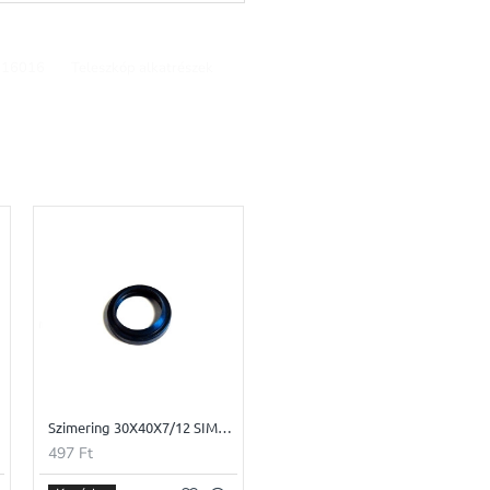
016016
Teleszkóp alkatrészek
1
Szimering 30X40X7/12 SIMSON Teleszkópba
497 Ft