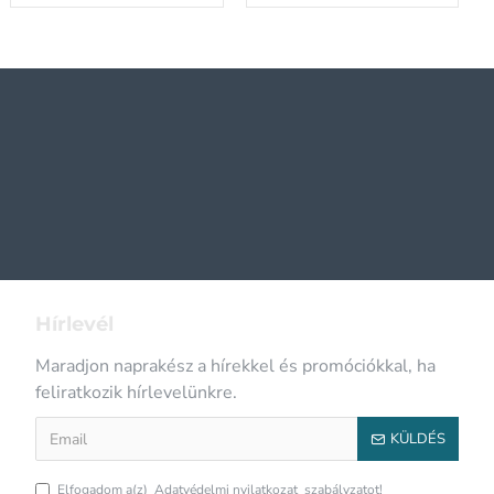
Hírlevél
Maradjon naprakész a hírekkel és promóciókkal, ha
feliratkozik hírlevelünkre.
KÜLDÉS
Elfogadom a(z)
Adatvédelmi nyilatkozat
szabályzatot!