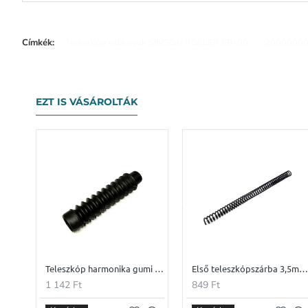
Címkék:
Teleszkóp villa nyak SIMSON ROLLER SR-50
2000000
EZT IS VÁSÁROLTÁK
Teleszkóp harmonika gumi SIMSON S51
Első teleszkópszárba 3,5mm rugó /Erősített/ SIMSON S5
1 142 Ft
849 Ft