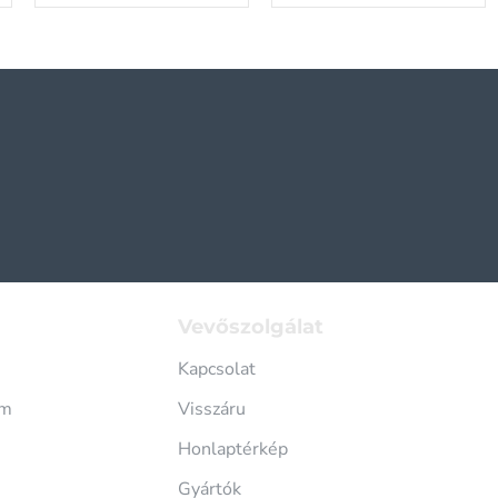
Vevőszolgálat
Kapcsolat
im
Visszáru
Honlaptérkép
Gyártók