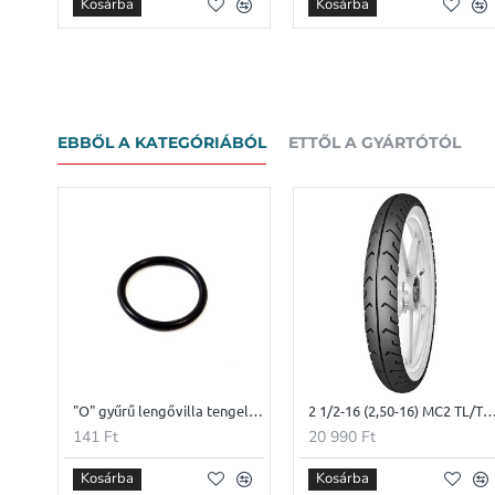
Kosárba
Kosárba
EBBŐL A KATEGÓRIÁBÓL
ETTŐL A GYÁRTÓTÓL
"O" gyűrű lengővilla tengelyhez JAWA 559 PANELKA-250 25X3mm
2 1/2-16 (2,50-16) MC2 TL/TT 42J fehér oldalú Mita
141 Ft
20 990 Ft
Kosárba
Kosárba