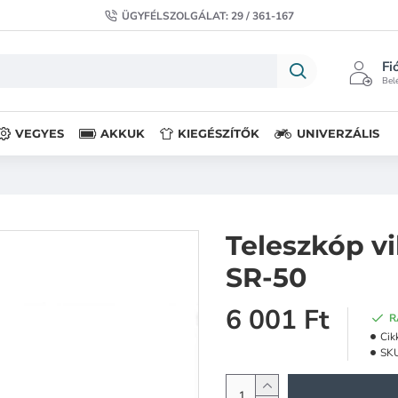
ÜGYFÉLSZOLGÁLAT: 29 / 361-167
Fi
Belé
VEGYES
AKKUK
KIEGÉSZÍTŐK
UNIVERZÁLIS
Teleszkóp v
SR-50
6 001 Ft
R
Cik
SK