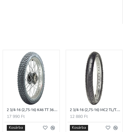
2 3/4-16 (2,75-16) K46 TT 36B Heidenau Enduro gumi
2 3/4-16 (2,75-16) MC2 TL/TT 46J Mitas moped gumi
17 990 Ft
12 880 Ft
Kosárba
Kosárba