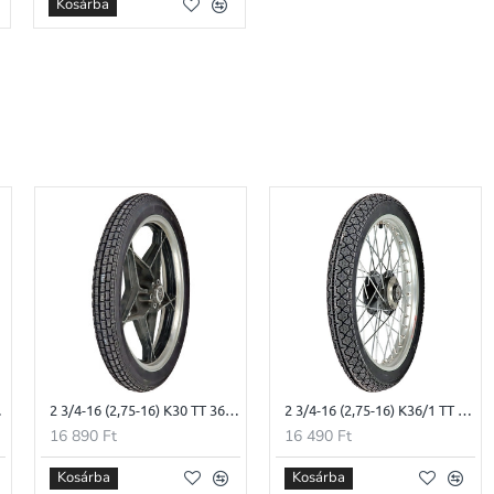
Kosárba
s moped gumi
2 3/4-16 (2,75-16) K30 TT 36J Heidenau moped gumi
2 3/4-16 (2,75-16) K36/1 TT 46J Heidenau moped gumi
16 890 Ft
16 490 Ft
Kosárba
Kosárba